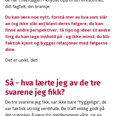
de har i hverdagen - knyttet opp til din virksomhet,
ditt fagfelt, din bransje.
Du kan lære noe nytt, forstå mer av hva som slår
an (og ikke slår an) blant deres følgere, du kan
finne andre perspektiver, få tips og ideer til andre
ting du kan lage innhold på - og ikke minst; du blir
faktisk kjent og bygger relasjoner med følgerne
dine.
Det er unikt, det!
Så - hva lærte jeg av de tre
svarene jeg fikk?
De tre svarene jeg fikk, var ikke bare “hyggelige”, de
var faktisk utrolig verdifulle. De traff veldig godt på
det vi ønsker å være for medlemmene våre, og ga