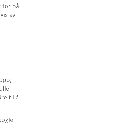
 for på
vis av
 opp,
ulle
e til å
oogle