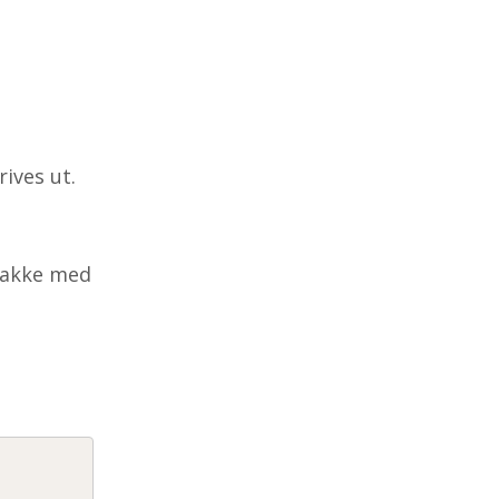
ives ut.
snakke med