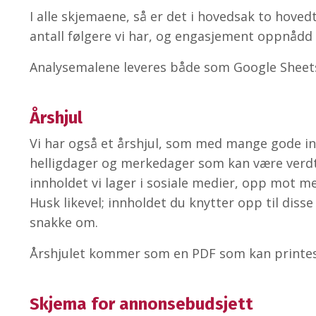
I alle skjemaene, så er det i hovedsak to hoved
antall følgere vi har, og engasjement oppnådd i
Analysemalene leveres både som Google Sheets
Årshjul
Vi har også et årshjul, som med mange gode inns
helligdager og merkedager som kan være verdt å
innholdet vi lager i sosiale medier, opp mot 
Husk likevel; innholdet du knytter opp til diss
snakke om.
Årshjulet kommer som en PDF som kan printes
Skjema for annonsebudsjett