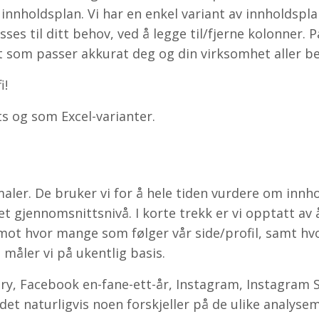
n innholdsplan. Vi har en enkel variant av innholdspl
sses til ditt behov, ved å legge til/fjerne kolonner. 
t som passer akkurat deg og din virksomhet aller be
i!
s og som Excel-varianter.
emaler. De bruker vi for å hele tiden vurdere om innho
get gjennomsnittsnivå. I korte trekk er vi opptatt av
ot hvor mange som følger vår side/profil, samt h
 måler vi på ukentlig basis.
ry, Facebook en-fane-ett-år, Instagram, Instagram S
 det naturligvis noen forskjeller på de ulike analyse