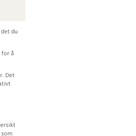
 det du
 for å
r. Det
ativt
versikt
s som