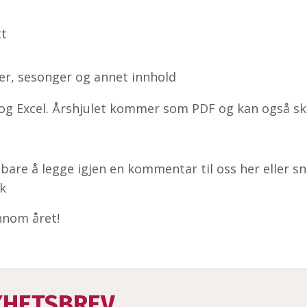
tt
er, sesonger og annet innhold
 og Excel. Årshjulet kommer som PDF og kan også skr
 bare å legge igjen en kommentar til oss her eller 
k
ennom året!
HETSBREV