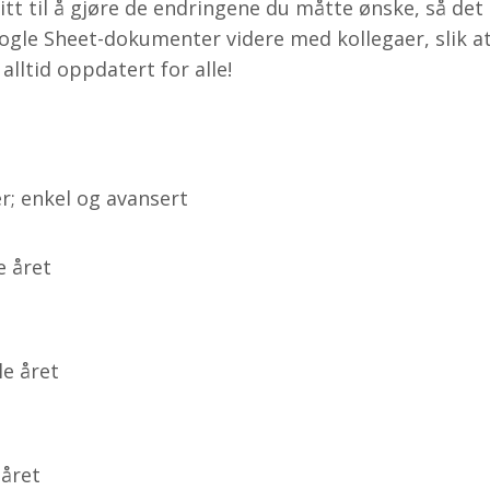
ritt til å gjøre de endringene du måtte ønske, så det
ogle Sheet-dokumenter videre med kollegaer, slik a
lltid oppdatert for alle!
er; enkel og avansert
e året
le året
 året