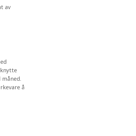
nt av
med
 knytte
l måned.
erkevare å